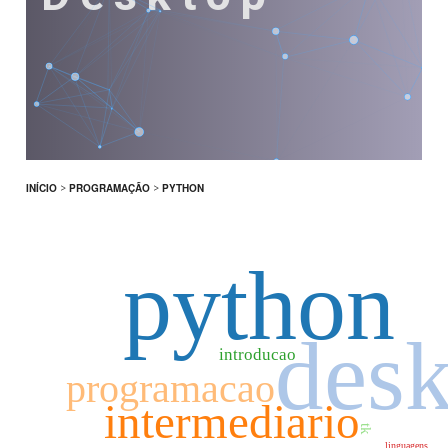
INÍCIO
>
PROGRAMAÇÃO
>
PYTHON
python
des
introducao
programacao
intermediario
tk
linguagens