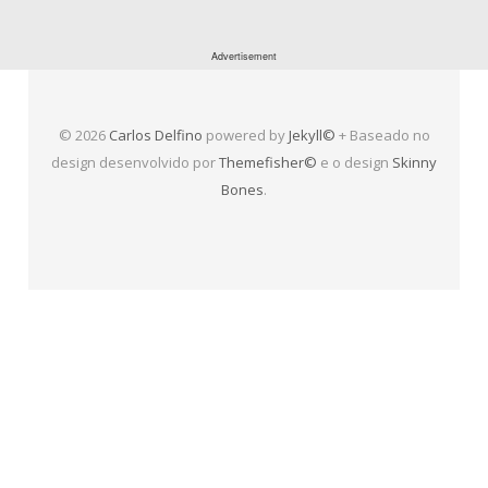
© 2026
Carlos Delfino
powered by
Jekyll©
+ Baseado no
design desenvolvido por
Themefisher©
e o design
Skinny
Bones
.