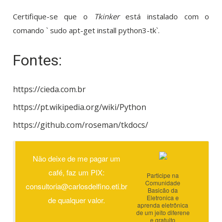
Certifique-se que o
Tkinker
está instalado com o
comando ` sudo apt-get install python3-tk`.
Fontes:
https://cieda.com.br
https://pt.wikipedia.org/wiki/Python
https://github.com/roseman/tkdocs/
Não deixe de me pagar um
café, faz um PIX:
Participe na
Comunidade
consultoria@carlosdelfino.eti.br
Basicão da
Eletronica e
de qualquer valor.
aprenda eletrônica
de um jeito diferene
e gratuito