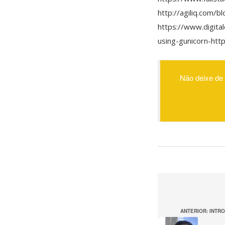
http://agiliq.com/
https://www.digita
using-gunicorn-htt
Não deixe de 
ANTERIOR: INTR