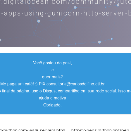
w.digitalocean.com/community/tuto
-apps-using-gunicorn-http-server-
Você gostou do post,
e
quer mais?
Me paga um café! :) PIX consultoria@carlosdelfino.eti.br
o final da página, use o Disqus, compartilhe em sua rede social. Isso m
ajuda e motiva
Obrigado.
tackpython.com/wsgi-servers.html https://peps.python.org/pep