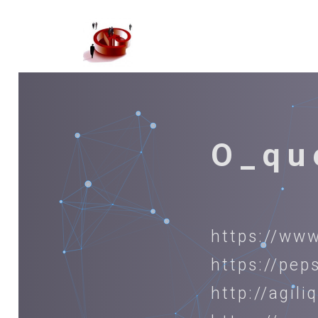
O_qu
https://www
https://pep
http://agil