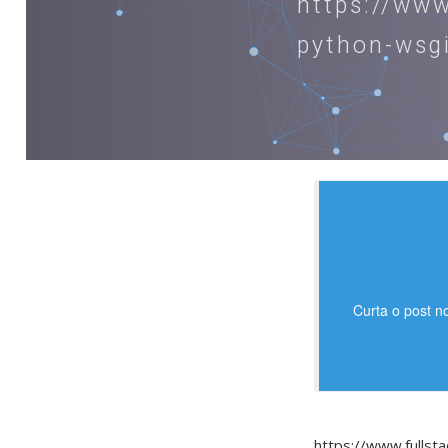
https://ww
python-wsgi
Curta o post n
https://www.fulls