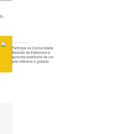
s-
Participe na Comunidade
Basicão da Eletronica e
aprenda eletrônica de um
jeito diferene e gratuito