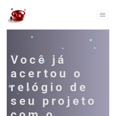
Expand
Naveg
Você já
acertou o
relógio de
seu projeto
com o