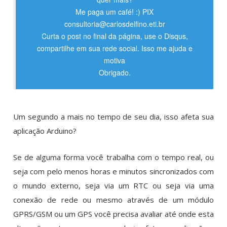
Me paga um café! :) PIX
consultoria@carlosdelfino.eti.br
Curta o post no final da página, use o Disqus,
compartilhe em sua rede social. Isso me ajuda e
motiva
Obrigado.
Um segundo a mais no tempo de seu dia, isso afeta sua
aplicação Arduino?
Se de alguma forma você trabalha com o tempo real, ou
seja com pelo menos horas e minutos sincronizados com
o mundo externo, seja via um RTC ou seja via uma
conexão de rede ou mesmo através de um módulo
GPRS/GSM ou um GPS você precisa avaliar até onde esta