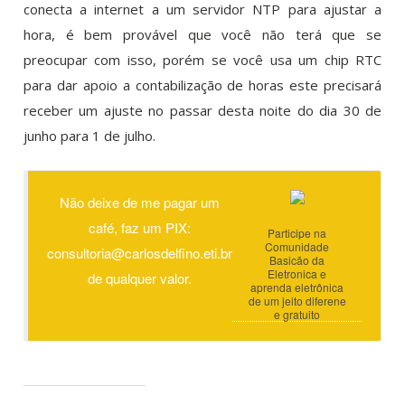
conecta a internet a um servidor NTP para ajustar a
hora, é bem provável que você não terá que se
preocupar com isso, porém se você usa um chip RTC
para dar apoio a contabilização de horas este precisará
receber um ajuste no passar desta noite do dia 30 de
junho para 1 de julho.
Não deixe de me pagar um
café, faz um PIX:
Participe na
Comunidade
consultoria@carlosdelfino.eti.br
Basicão da
Eletronica e
de qualquer valor.
aprenda eletrônica
de um jeito diferene
e gratuito