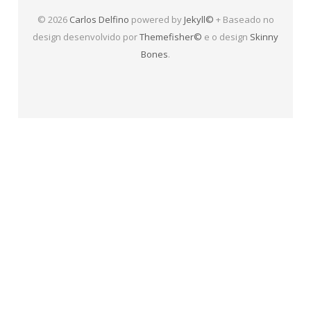
© 2026
Carlos Delfino
powered by
Jekyll©
+ Baseado no
design desenvolvido por
Themefisher©
e o design
Skinny
Bones
.