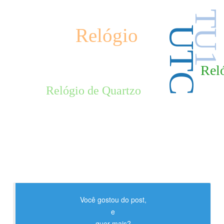
TU1
UTC
Relógio
Rel
Relógio de Quartzo
Você gostou do post,
e
quer mais?