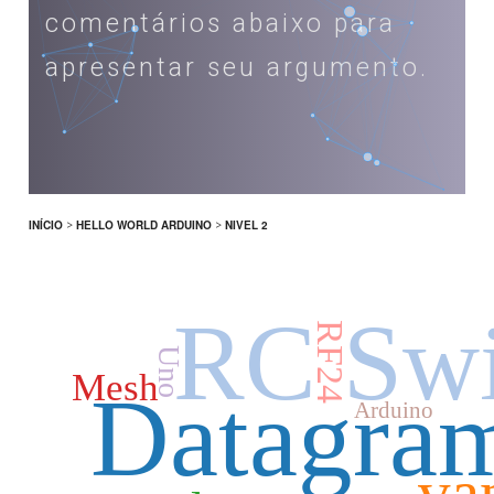
comentários abaixo para
apresentar seu argumento.
INÍCIO
>
HELLO WORLD ARDUINO
>
NIVEL 2
RC Swi
RF24
Uno
Mesh
Datagra
Arduino
va