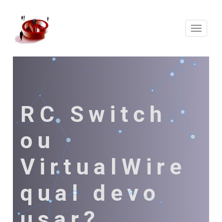
Expand
Naveg
RC Switch
ou
VirtualWire
qual devo
usar?