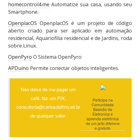
homecontrol4.me
Automatize sua casa, usando seu
Smartphone.
OpenplacOS
OpenplacOS é um projeto de código
aberto criado para ser aplicado em automação
residencial, Aquariofilia residencial e de Jardins, roda
sobre Linux.
OpenPyro
O Sistema OpenPyro
APDuino
Permite conectar objetos inteligentes.
Não deixe de me pagar um
café, faz um PIX:
Participe na
Comunidade
consultoria@carlosdelfino.eti.br
Basicão da
Eletronica e
de qualquer valor.
aprenda eletrônica
de um jeito diferene
e gratuito