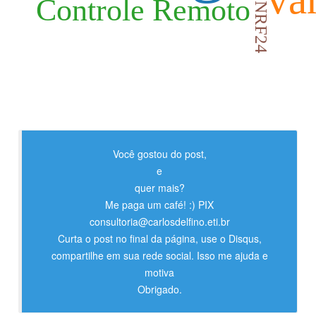
Controle Remoto
NRF24
Você gostou do post,
e
quer mais?
Me paga um café! :) PIX
consultoria@carlosdelfino.eti.br
Curta o post no final da página, use o Disqus,
compartilhe em sua rede social. Isso me ajuda e
motiva
Obrigado.