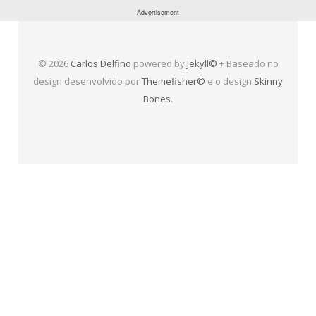
© 2026
Carlos Delfino
powered by
Jekyll©
+ Baseado no
design desenvolvido por
Themefisher©
e o design
Skinny
Bones
.