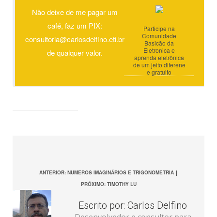
Não deixe de me pagar um
café, faz um PIX:
Participe na
Comunidade
consultoria@carlosdelfino.eti.br
Basicão da
Eletronica e
de qualquer valor.
aprenda eletrônica
de um jeito diferene
e gratuito
ANTERIOR: NUMEROS IMAGINÁRIOS E TRIGONOMETRIA
|
PRÓXIMO: TIMOTHY LU
Escrito por:
Carlos Delfino