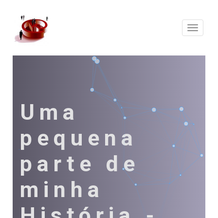
Expand
Naveg
Uma
pequena
parte de
minha
História -