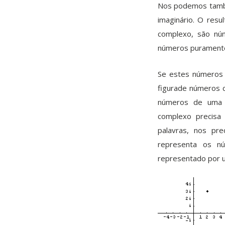
Nos podemos també
imaginário. O res
complexo, são n
números puramente
Se estes números
figurade números 
números de uma d
complexo precisa
palavras, nos pre
representa os n
representado por 