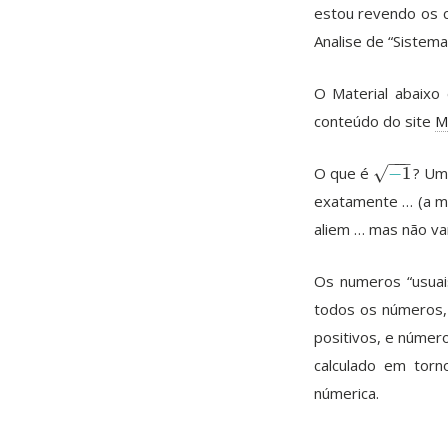
estou revendo os 
Analise de “Sistema
O Material abaixo
conteúdo do site
M
−
−
−
√
O que é
−
1
? Um
−
1
exatamente … (a m
aliem … mas não va
Os numeros “usuai
todos os números,
positivos, e núme
calculado em torn
númerica.