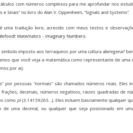
cálculos com números complexos para me aprofundar nos estu
s e Sinais” no livro do Alan V. Oppenheim, “Signals and Systems”.
 é uma tradução livre, acrecido com meus textos e observaçõ
ilefoodt Matematics - Imaginary Numbers
.
 simbolo imposto aos terraqueos por uma cultura alienigena? be
enos que você veja a matemática como representante de uma c
mos por ai).
s” por pessoas “normais” são chamados números reais. Eles in
 frações, decimais, números negativos, raizes quadradas de n
ros como
pi
(3.14159265…). Eles incluem basciamente qualquer qu
o de uma decimal, ou qualquer que seja posicionado em uma