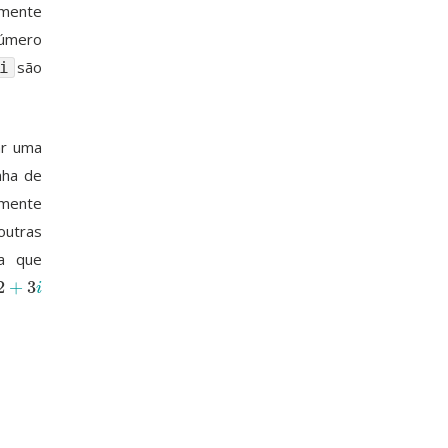
amente
número
são
i
ar uma
nha de
mente
outras
ra que
2
+
3
2
+
3
i
i