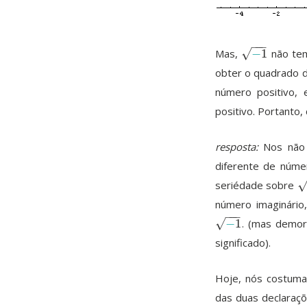
−
−
−
√
Mas,
−
1
não tem
−
1
obter o quadrado 
número positivo,
positivo. Portant
resposta:
Nos não 
diferente de núme
seriédade sobre
−
número imaginário
−
−
−
√
−
1
. (mas demor
−
1
significado).
Hoje, nós costum
das duas declaraç