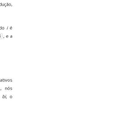
dução,
ndo
i
é
, e a
3
ativos
, nós
o
bi
, o