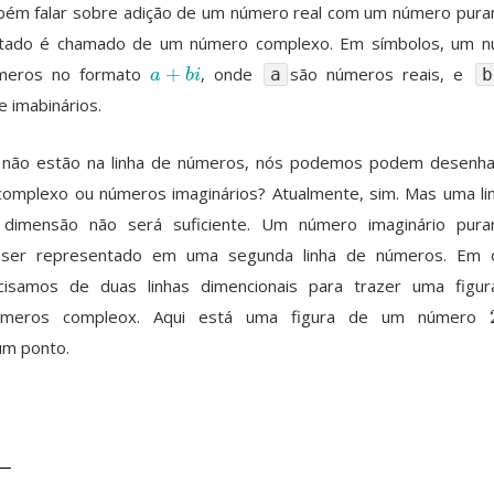
m falar sobre adição de um número real com um número pur
ultado é chamado de um número complexo. Em símbolos, um 
úmeros no formato
+
, onde
são números reais, e
a
+
b
i
a
b
a
b
i
 imabinários.
 não estão na linha de números, nós podemos podem desenh
complexo ou números imaginários? Atualmente, sim. Mas uma li
imensão não será suficiente. Um número imaginário pura
 ser representado em uma segunda linha de números. Em 
cisamos de duas linhas dimencionais para trazer uma figu
úmeros compleox. Aqui está uma figura de um número
um ponto.