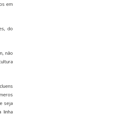
dos em
es, do
m, não
ultura
cluens
úmeros
e seja
 linha