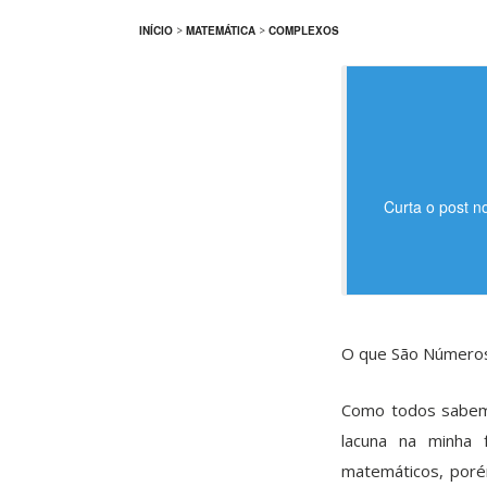
INÍCIO
>
MATEMÁTICA
>
COMPLEXOS
Curta o post n
O que São Números
Como todos sabem
lacuna na minha
matemáticos, poré