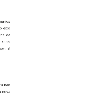
nários
o eixo
tes da
 reais
mero é
ra não
a nova