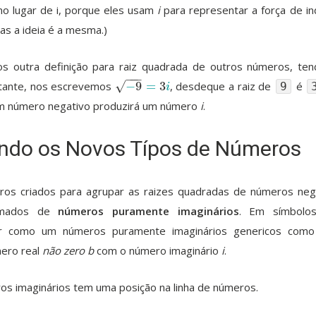
 no lugar de i, porque eles usam
i
para representar a força de in
as a ideia é a mesma.)
s outra definição para raiz quadrada de outros números, te
−
−
−
√
sntante, nos escrevemos
−
9
=
3
, desdeque a raiz de
é
−
9
=
3
i
9
i
um número negativo produzirá um número
i
.
ando os Novos Típos de Números
ros criados para agrupar as raizes quadradas de números neg
amados de
números puramente imaginários
. Em símbolos
r como um números puramente imaginários genericos com
ero real
não zero
b
com o número imaginário
i
.
 imaginários tem uma posição na linha de números.