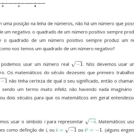
 uma posição na linha de números, não há um número que po
de um negativo. o quadrado de um número positivo sempre pro
 e o quadrado de um número positivo sempre produz um n
o, como nos temos um quadrado de um número negativo?
−
−
−
√
podemos usar um número real
−
1
. Nós devemos usar u
−
1
ro. Os matemáticos do século dezeseis que primeiro trabalh
−
−
−
√
−
1
não tinha certeza de qual o seu significado, então o chama
1
, sendo um termo muito infeliz. não havendo nada imaginário
ou dois séculos para que os matemáticos em geral entendes
−
−
amos usar o símbolo
i
para representar
−
. Matemáticos u
√
−
i
i
−
−
−
√
ões como definção de
i
, ou
=
−
1
ou
=
−
1
. (alguns engen
i
=
−
1
i
²
=
−
1
i
i
²