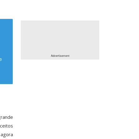
e
grande
eitos
 agora