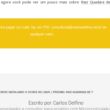
o, agora você pode ver um pouco mais sobre
Raiz Quadara 
me pagar um café, faz um PIX: consultoria@carlosdelfino.eti.br de
qualquer valor.
ERIOR: INSTALANDO O OCTAVE NO LINUX
|
PRÓXIMO: RAIZ QUADRADA DE 'I'
Escrito por:
Carlos Delfino
envolvedor e consultor para projetos com Microcontrolado