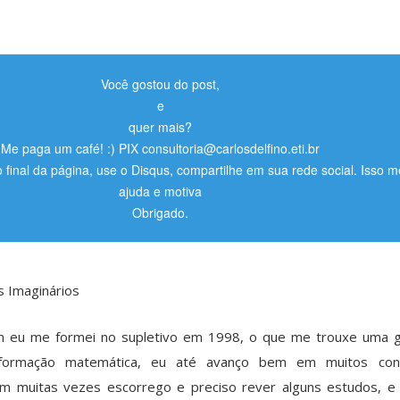
Você gostou do post,
e
quer mais?
Me paga um café! :) PIX consultoria@carlosdelfino.eti.br
o final da página, use o Disqus, compartilhe em sua rede social. Isso m
ajuda e motiva
Obrigado.
 Imaginários
 eu me formei no supletivo em 1998, o que me trouxe uma 
 formação matemática, eu até avanço bem em muitos conc
m muitas vezes escorrego e preciso rever alguns estudos, e