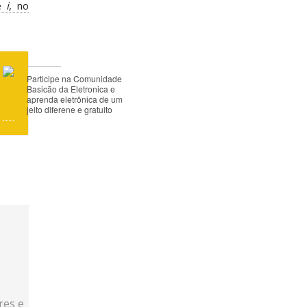
de
i
, no
Participe na Comunidade
Basicão da Eletronica e
aprenda eletrônica de um
jeito diferene e gratuito
res e