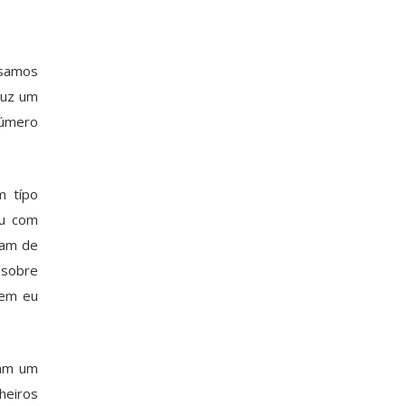
ssamos
duz um
úmero
m típo
ou com
ram de
 sobre
sem eu
sam um
heiros