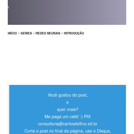
INÍCIO
>
SERIES
>
REDES NEURAIS
>
INTRODUÇÃO
Você gostou do post,
e
quer mais?
Me paga um café! :) PIX
consultoria@carlosdelfino.eti.br
Curta o post no final da página, use o Disqus,