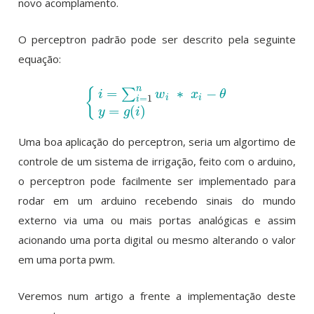
novo acomplamento.
O perceptron padrão pode ser descrito pela seguinte
equação:
n
=
∗
−
∑
{
i
w
x
θ
=
1
i
i
i
{
i
=
∑
i
=
1
n
w
i
∗
x
i
−
θ
y
=
g
(
i
)
=
(
)
y
g
i
Uma boa aplicação do perceptron, seria um algortimo de
controle de um sistema de irrigação, feito com o arduino,
o perceptron pode facilmente ser implementado para
rodar em um arduino recebendo sinais do mundo
externo via uma ou mais portas analógicas e assim
acionando uma porta digital ou mesmo alterando o valor
em uma porta pwm.
Veremos num artigo a frente a implementação deste