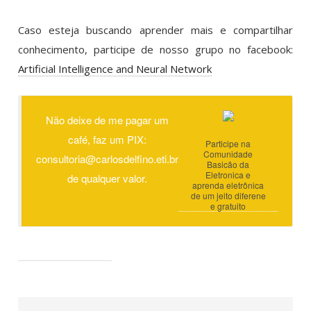
Caso esteja buscando aprender mais e compartilhar
conhecimento, participe de nosso grupo no facebook:
Artificial Intelligence and Neural Network
Não deixe de me pagar um
café, faz um PIX:
Participe na
Comunidade
consultoria@carlosdelfino.eti.br
Basicão da
Eletronica e
de qualquer valor.
aprenda eletrônica
de um jeito diferene
e gratuito