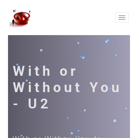
Expand
Naveg
With or
Without You
- U2