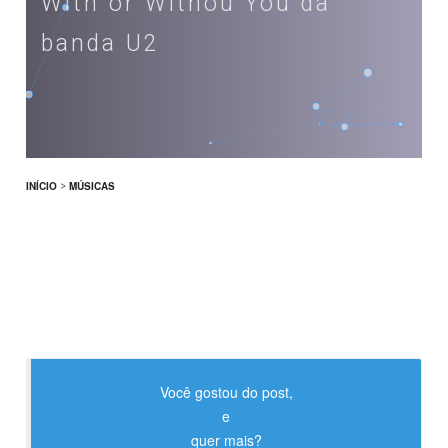
With or Withou You da
banda U2
INÍCIO
>
MÚSICAS
Você gostou do post,
e
quer mais?