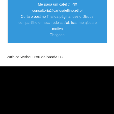
Me paga um café! :) PIX
consultoria@carlosdelfino.eti.br
Curta o post no final da página, use o Disqus,
compartilhe em sua rede social. Isso me ajuda e
motiva
Obrigado.
With or Withou You da banda U2