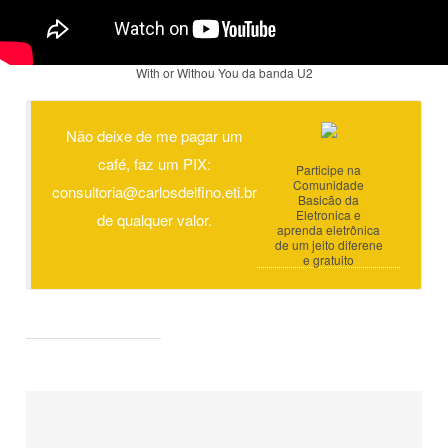
With or Withou You da banda U2
Não deixe de me pagar um
café, faz um PIX:
Participe na
Comunidade
consultoria@carlosdelfino.eti.br
Basicão da
Eletronica e
de qualquer valor.
aprenda eletrônica
de um jeito diferene
e gratuito