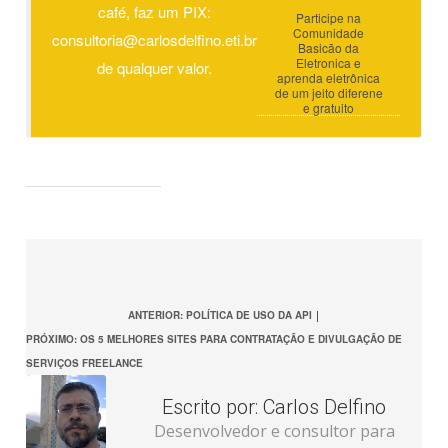
café, faz um PIX:
Participe na
Comunidade
consultoria@carlosdelfino.eti.br
Basicão da
Eletronica e
de qualquer valor.
aprenda eletrônica
de um jeito diferene
e gratuito
ANTERIOR: POLÍTICA DE USO DA API
|
PRÓXIMO: OS 5 MELHORES SITES PARA CONTRATAÇÃO E DIVULGAÇÃO DE
SERVIÇOS FREELANCE
Escrito por:
Carlos Delfino
Desenvolvedor e consultor para